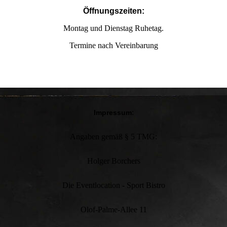
Öffnungszeiten:
Montag und Dienstag Ruhetag.
Termine nach Vereinbarung
:
Impressum
Angaben gemäß § 5 TMG:
Holger Borchers
Die Eventlocation - Sport Bistro
Olof-Palme-Allee 11