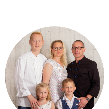
076CA810-4C7D-42D7-9ED2-28EC351A087C_1_105_c